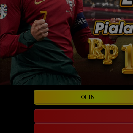
LOGIN