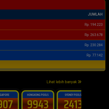
JUMLAH
Rp. 263.678
Rp. 230.284
Rp. 77.142
Rp. 279.724
Rp. 238.262
Lihat lebih banyak
ONG POOLS
SYDNEY POOLS
943
2413