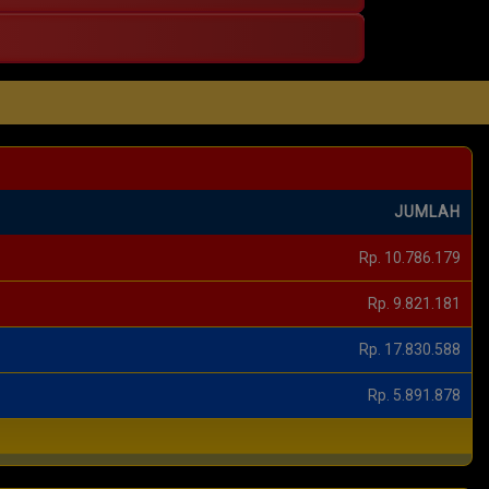
JUMLAH
Rp. 9.821.181
Rp. 17.830.588
Rp. 5.891.878
Rp. 16.115.801
Rp. 15.200.396