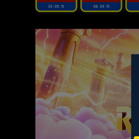
03 : 09 : 13
08 : 09 : 13
23 : 04 : 13