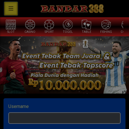
SLOT
CASINO
SPORT
TOGEL
TABLE
FISHING
COCK 
Username