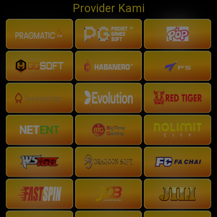
Provider Kami