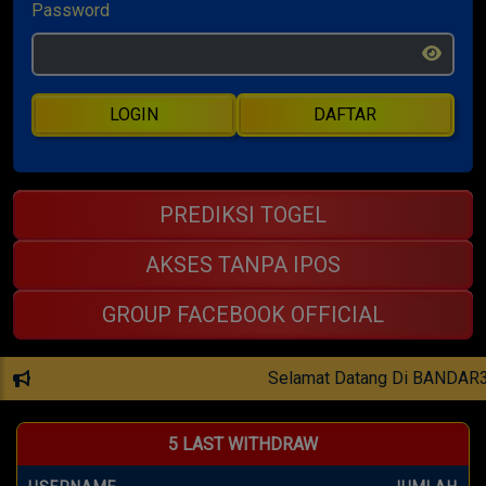
Password
LOGIN
DAFTAR
PREDIKSI TOGEL
AKSES TANPA IPOS
GROUP FACEBOOK OFFICIAL
Selamat Datang Di BANDAR388 , Situs Be
5 LAST WITHDRAW