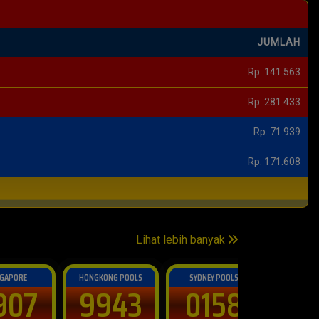
JUMLAH
Rp. 281.433
Rp. 71.939
Rp. 171.608
Rp. 145.595
Rp. 295.166
Lihat lebih banyak
ONG POOLS
SYDNEY POOLS
943
0158