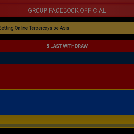
GROUP FACEBOOK OFFICIAL
Asia
5 LAST WITHDRAW