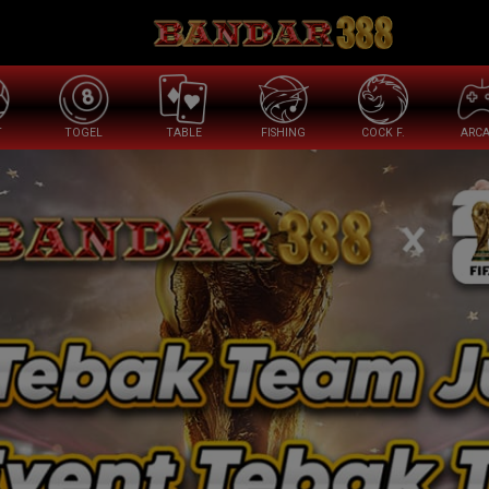
T
TOGEL
TABLE
FISHING
COCK F.
ARC