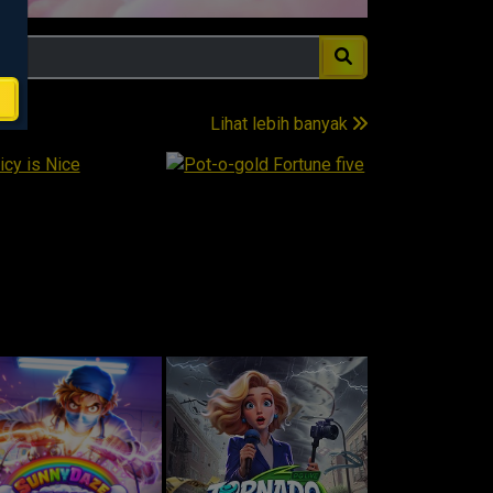
Lihat lebih banyak