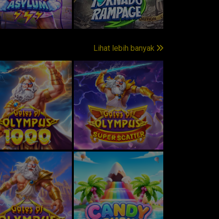
Lihat lebih banyak