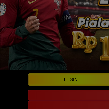
LOGIN