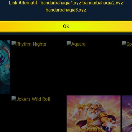
Link Alternatif : bandarbahagia1.xyz bandarbahagia2.xyz
bandarbahagia3.xyz
OK