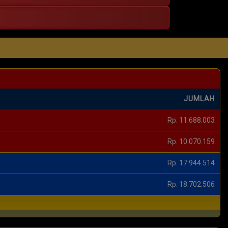
JUMLAH
Rp. 17.944.514
Rp. 18.702.506
Rp. 27.587.386
Rp. 11.133.714
Rp. 10.376.160