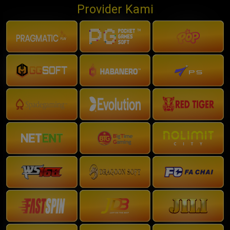
Provider Kami