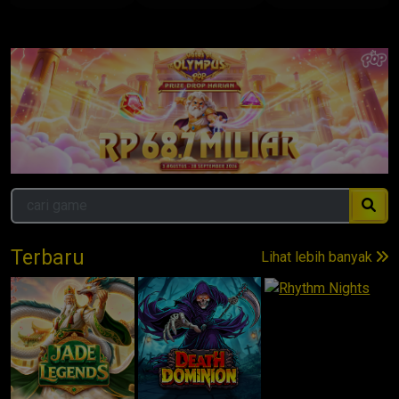
Terbaru
Lihat lebih banyak