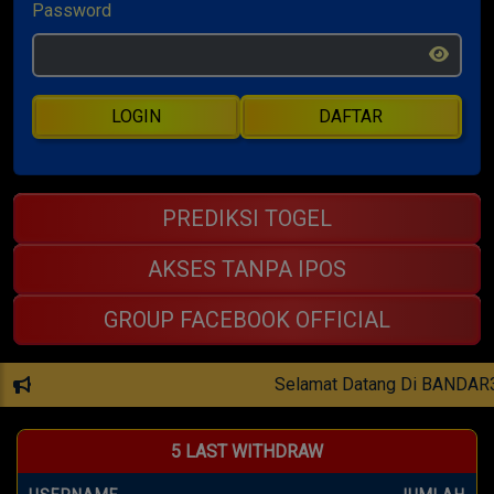
Password
LOGIN
DAFTAR
PREDIKSI TOGEL
AKSES TANPA IPOS
GROUP FACEBOOK OFFICIAL
Selamat Datang Di BANDAR388 , Situs Bett
5 LAST WITHDRAW