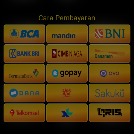
Cara Pembayaran