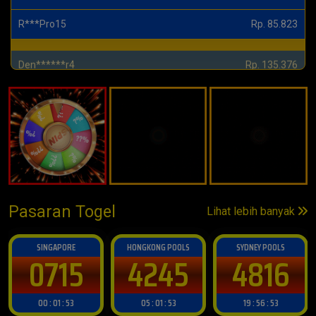
Den******r4
Rp. 135.376
H******ool11
Rp. 176.350
Pasaran Togel
Lihat lebih banyak
HONGKONG POOLS
SYDNEY POOLS
HONGKONG LOTTO
4245
4816
1739
05 : 01 : 52
19 : 56 : 52
05 : 01 : 52