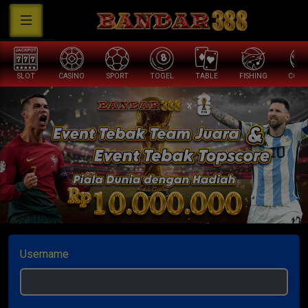
SLOT
CASINO
SPORT
TOGEL
TABLE
FISHING
COCK 
Username