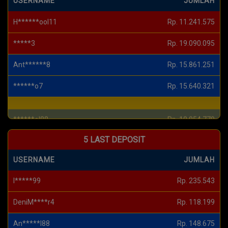
USERNAME
JUMLAH
H******ool11
Rp. 11.241.575
*****3
Rp. 19.090.095
Ant******8
Rp. 15.861.251
******o7
Rp. 15.640.321
******ol88
Rp. 10.054.779
5 LAST DEPOSIT
USERNAME
JUMLAH
I*****99
Rp. 235.543
DeniM****r4
Rp. 118.199
An*****l88
Rp. 148.675