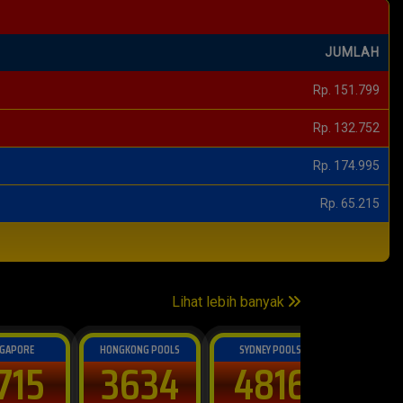
JUMLAH
Rp. 174.995
Rp. 65.215
Rp. 275.844
Rp. 127.732
Lihat lebih banyak
ONG POOLS
SYDNEY POOLS
634
4816