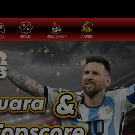
ADE
PROMO
MEGAGACOR
ANUBIS