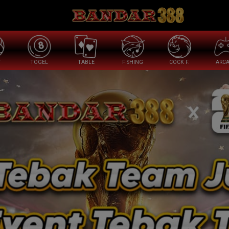
T
TOGEL
TABLE
FISHING
COCK F.
ARC