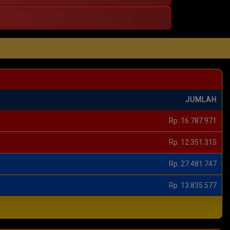
JUMLAH
Rp. 27.481.747
Rp. 13.835.577
Rp. 44.884.953
Rp. 17.925.143