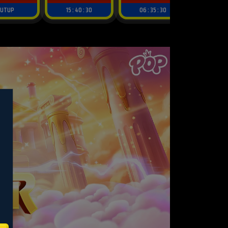
: 40 : 28
06 : 35 : 28