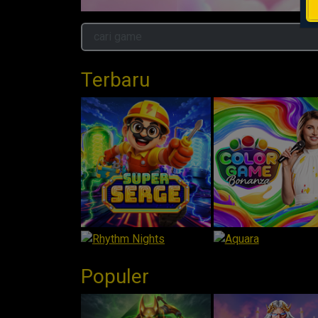
Terbaru
Populer