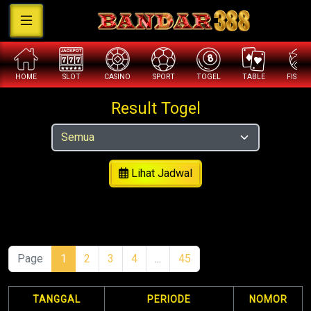
HOME
SLOT
CASINO
SPORT
TOGEL
TABLE
FISHI
Result Togel
Lihat Jadwal
Page
1
2
3
4
...
45
TANGGAL
PERIODE
NOMOR