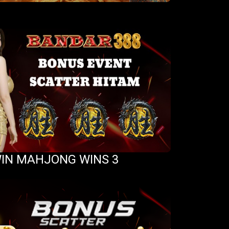
IN MAHJONG WINS 3