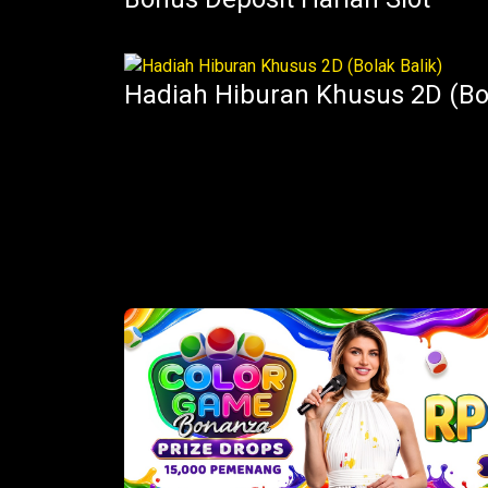
Hadiah Hiburan Khusus 2D (Bol