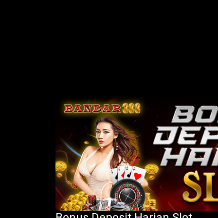
Bonus Deposit Harian Slot