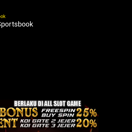
portsbook