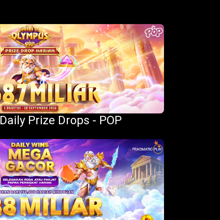
Daily Prize Drops - POP